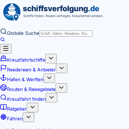
Globale Suche
Kreuzfahrtschiffe
Reedereien & Anbieter
Häfen & Werften
Routen & Reisegebiete
Kreuzfahrt finden
Ratgeber
Fähren