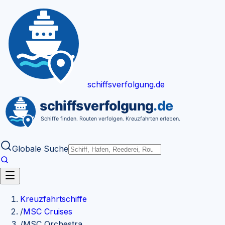
Zum Inhalt springen
schiffsverfolgung
.de
Globale Suche
Kreuzfahrtschiffe
/
MSC Cruises
/
MSC Orchestra