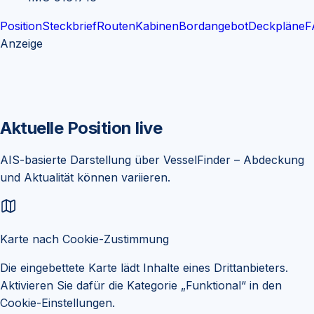
Position
Steckbrief
Routen
Kabinen
Bordangebot
Deckpläne
F
Anzeige
Aktuelle Position live
AIS-basierte Darstellung über
VesselFinder
– Abdeckung
und Aktualität können variieren.
Karte nach Cookie-Zustimmung
Die eingebettete Karte lädt Inhalte eines Drittanbieters.
Aktivieren Sie dafür die Kategorie „Funktional“ in den
Cookie-Einstellungen.