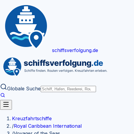
Zum Inhalt springen
schiffsverfolgung
.de
Globale Suche
Kreuzfahrtschiffe
/
Royal Caribbean International
/
Voyager of the Seas